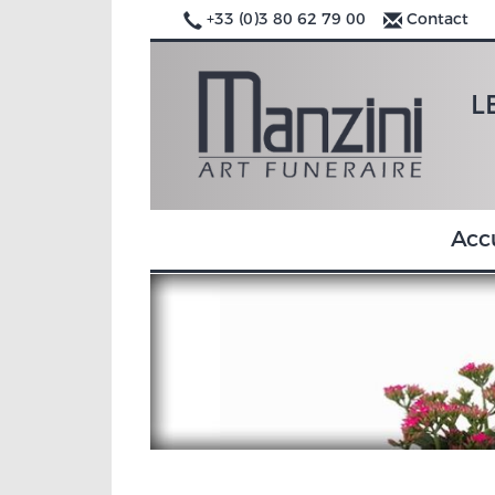
+33 (0)3 80 62 79 00
Contact
L
Acc