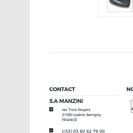
CONTACT
N
S.A MANZINI
les Trois Noyers
21550
Ladoix-Serrigny
FRANCE
(+33) 03 80 62 79 00