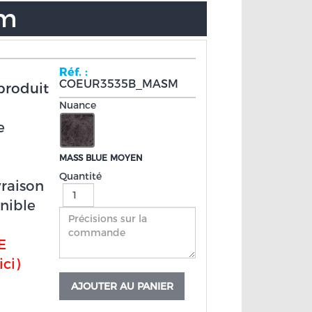
cm
Réf. :
COEUR3535B_MASM
produit
Nuance
e
MASS BLUE MOYEN
Quantité
vraison
nible
E
ci)
AJOUTER AU PANIER