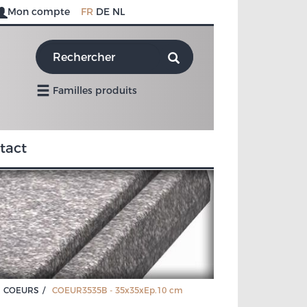
Mon compte
FR
DE
NL
Familles produits
tact
COEURS
COEUR3535B - 35x35xEp.10 cm