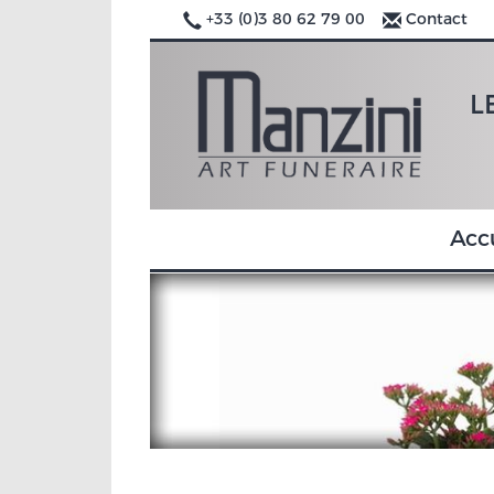
+33 (0)3 80 62 79 00
Contact
L
Acc