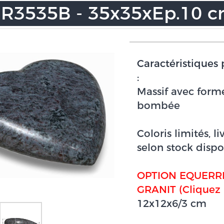
R3535B - 35x35xEp.10 
Caractéristiques 
:
Massif avec form
bombée
Coloris limités, li
selon stock dispo
OPTION EQUERR
GRANIT (Cliquez i
12x12x6/3 cm