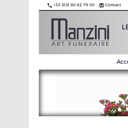
+33 (0)3 80 62 79 00
Contact
L
Acc