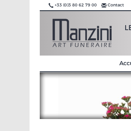
+33 (0)3 80 62 79 00
Contact
L
Acc