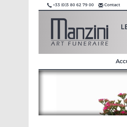
+33 (0)3 80 62 79 00
Contact
L
Acc