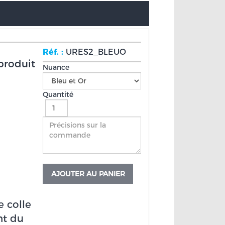
Réf. :
URES2_BLEUO
produit
Nuance
Quantité
AJOUTER AU PANIER
e colle
nt du