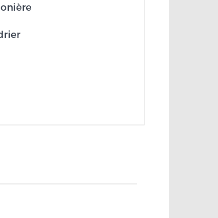
onière
drier