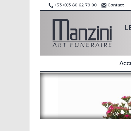
+33 (0)3 80 62 79 00
Contact
L
Acc