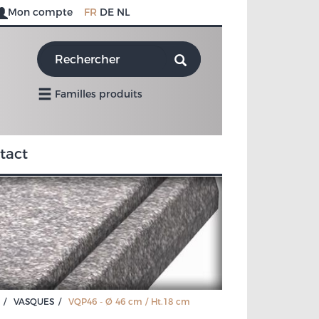
Mon compte
FR
DE
NL
Familles produits
tact
VASQUES
VQP46 - Ø 46 cm / Ht.18 cm